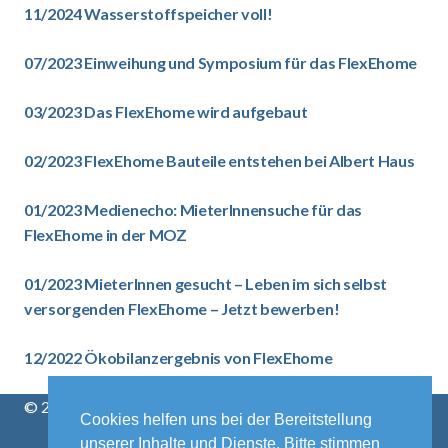
11/2024 Wasserstoffspeicher voll!
07/2023 Einweihung und Symposium für das FlexEhome
03/2023 Das FlexEhome wird aufgebaut
02/2023 FlexEhome Bauteile entstehen bei Albert Haus
01/2023 Medienecho: MieterInnensuche für das
FlexEhome in der MOZ
01/2023 MieterInnen gesucht – Leben im sich selbst
versorgenden FlexEhome – Jetzt bewerben!
12/2022 Ökobilanzergebnis von FlexEhome
© 2021-2022 FlexEhome
Cookies helfen uns bei der Bereitstellung
unserer Inhalte und Dienste. Bitte stimmen